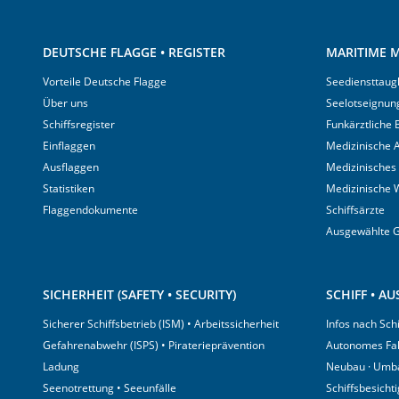
DEUTSCHE FLAGGE • REGISTER
MARITIME M
Vorteile Deutsche Flagge
Seediensttaugl
Über uns
Seelotseignun
Schiffsregister
Funkärztliche
Einflaggen
Medizinische A
Ausflaggen
Medizinisches
Statistiken
Medizinische 
Flaggendokumente
Schiffsärzte
Ausgewählte 
SICHERHEIT (SAFETY • SECURITY)
SCHIFF • A
Sicherer Schiffsbetrieb (ISM) • Arbeitssicherheit
Infos nach Sch
Gefahrenabwehr (ISPS) • Piraterieprävention
Autonomes Fa
Ladung
Neubau · Umb
Seenotrettung • Seeunfälle
Schiffsbesicht