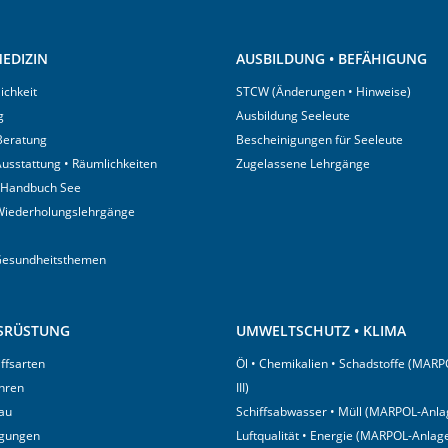
EDIZIN
AUSBILDUNG • BEFÄHIGUNG
ichkeit
STCW (Änderungen • Hinweise)
g
Ausbildung Seeleute
 Beratung
Bescheinigungen für Seeleute
usstattung • Räumlichkeiten
Zugelassene Lehrgänge
 Handbuch See
Wiederholungslehrgänge
Gesundheitsthemen
USRÜSTUNG
UMWELTSCHUTZ • KLIMA
iffsarten
Öl • Chemikalien • Schadstoffe (MARP
hren
III)
au
Schiffsabwasser • Müll (MARPOL-Anlag
igungen
Luftqualität • Energie (MARPOL-Anlage