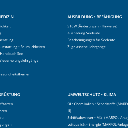
EDIZIN
AUSBILDUNG • BEFÄHIGUNG
ichkeit
STCW (Änderungen • Hinweise)
g
Ausbildung Seeleute
 Beratung
Bescheinigungen für Seeleute
usstattung • Räumlichkeiten
Zugelassene Lehrgänge
 Handbuch See
Wiederholungslehrgänge
Gesundheitsthemen
USRÜSTUNG
UMWELTSCHUTZ • KLIMA
iffsarten
Öl • Chemikalien • Schadstoffe (MARP
hren
III)
au
Schiffsabwasser • Müll (MARPOL-Anlag
igungen
Luftqualität • Energie (MARPOL-Anlage