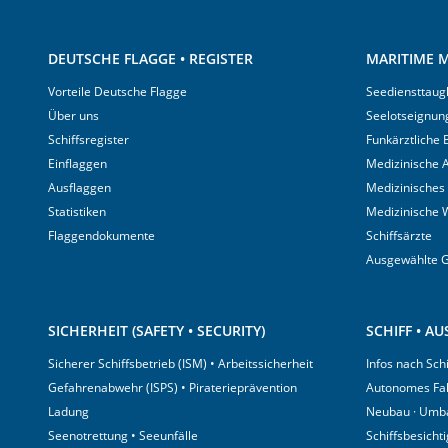
DEUTSCHE FLAGGE • REGISTER
MARITIME M
Vorteile Deutsche Flagge
Seediensttaugl
Über uns
Seelotseignun
Schiffsregister
Funkärztliche
Einflaggen
Medizinische A
Ausflaggen
Medizinisches
Statistiken
Medizinische 
Flaggendokumente
Schiffsärzte
Ausgewählte 
SICHERHEIT (SAFETY • SECURITY)
SCHIFF • A
Sicherer Schiffsbetrieb (ISM) • Arbeitssicherheit
Infos nach Sch
Gefahrenabwehr (ISPS) • Piraterieprävention
Autonomes Fa
Ladung
Neubau · Umb
Seenotrettung • Seeunfälle
Schiffsbesicht