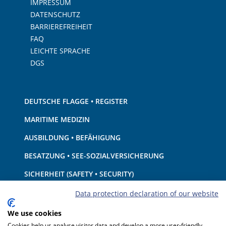
IMPRESSUM
DATENSCHUTZ
BARRIEREFREIHEIT
FAQ
LEICHTE SPRACHE
DGS
DEUTSCHE FLAGGE • REGISTER
MARITIME MEDIZIN
AUSBILDUNG • BEFÄHIGUNG
BESATZUNG • SEE-SOZIALVERSICHERUNG
SICHERHEIT (SAFETY • SECURITY)
SCHIFF • AUSRÜSTUNG
Data protection declaration of our website
UMWELTSCHUTZ • KLIMA
We use cookies
Cookies help us analyse visitor data and develop a more user-friendly