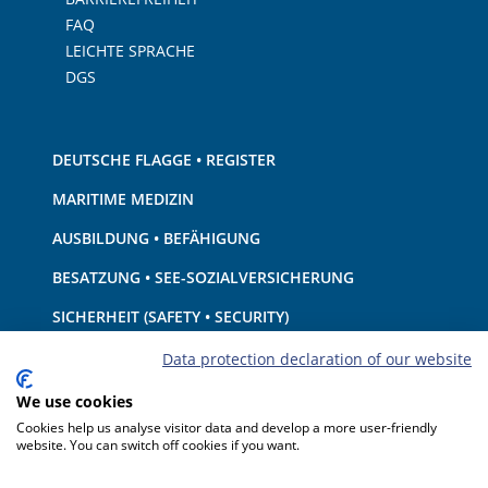
FAQ
LEICHTE SPRACHE
DGS
DEUTSCHE FLAGGE • REGISTER
MARITIME MEDIZIN
AUSBILDUNG • BEFÄHIGUNG
BESATZUNG • SEE-SOZIALVERSICHERUNG
SICHERHEIT (SAFETY • SECURITY)
SCHIFF • AUSRÜSTUNG
Data protection declaration of our website
UMWELTSCHUTZ • KLIMA
We use cookies
Cookies help us analyse visitor data and develop a more user-friendly
HAFTUNG • FINANZEN
website. You can switch off cookies if you want.
HAFENSTAATKONTROLLE