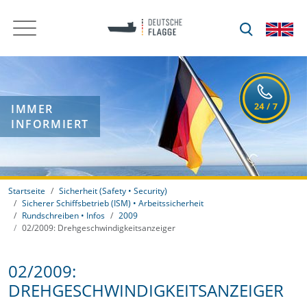
IMMER
INFORMIERT
Startseite
Sicherheit (Safety • Security)
Sicherer Schiffsbetrieb (ISM) • Arbeitssicherheit
Rundschreiben • Infos
2009
02/2009: Drehgeschwindigkeitsanzeiger
02/2009:
DREHGESCHWINDIGKEITSANZEIGER