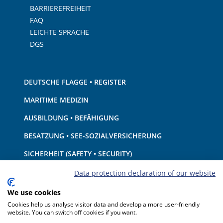
BARRIEREFREIHEIT
FAQ
LEICHTE SPRACHE
DGS
DEUTSCHE FLAGGE • REGISTER
MARITIME MEDIZIN
AUSBILDUNG • BEFÄHIGUNG
BESATZUNG • SEE-SOZIALVERSICHERUNG
SICHERHEIT (SAFETY • SECURITY)
SCHIFF • AUSRÜSTUNG
Data protection declaration of our website
UMWELTSCHUTZ • KLIMA
We use cookies
Cookies help us analyse visitor data and develop a more user-friendly
HAFTUNG • FINANZEN
website. You can switch off cookies if you want.