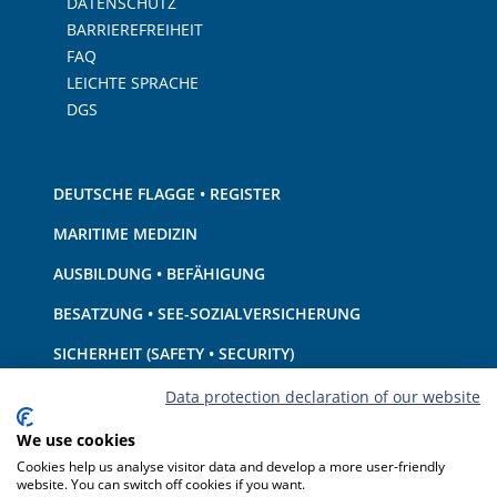
DATENSCHUTZ
BARRIEREFREIHEIT
FAQ
LEICHTE SPRACHE
DGS
DEUTSCHE FLAGGE • REGISTER
MARITIME MEDIZIN
AUSBILDUNG • BEFÄHIGUNG
BESATZUNG • SEE-SOZIALVERSICHERUNG
SICHERHEIT (SAFETY • SECURITY)
SCHIFF • AUSRÜSTUNG
Data protection declaration of our website
UMWELTSCHUTZ • KLIMA
We use cookies
Cookies help us analyse visitor data and develop a more user-friendly
HAFTUNG • FINANZEN
website. You can switch off cookies if you want.