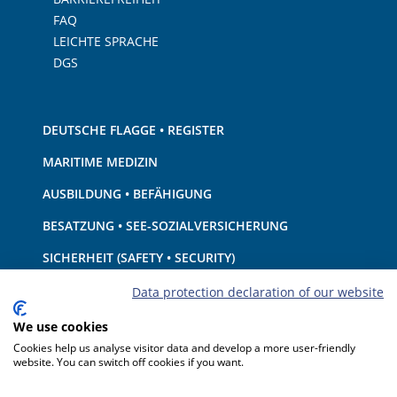
FAQ
LEICHTE SPRACHE
DGS
DEUTSCHE FLAGGE • REGISTER
MARITIME MEDIZIN
AUSBILDUNG • BEFÄHIGUNG
BESATZUNG • SEE-SOZIALVERSICHERUNG
SICHERHEIT (SAFETY • SECURITY)
SCHIFF • AUSRÜSTUNG
Data protection declaration of our website
UMWELTSCHUTZ • KLIMA
We use cookies
Cookies help us analyse visitor data and develop a more user-friendly
HAFTUNG • FINANZEN
website. You can switch off cookies if you want.
HAFENSTAATKONTROLLE