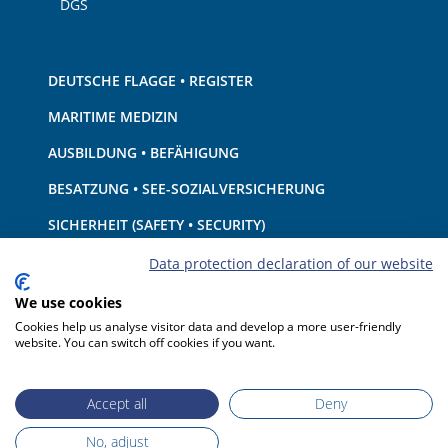
DGS
DEUTSCHE FLAGGE • REGISTER
MARITIME MEDIZIN
AUSBILDUNG • BEFÄHIGUNG
BESATZUNG • SEE-SOZIALVERSICHERUNG
SICHERHEIT (SAFETY • SECURITY)
SCHIFF • AUSRÜSTUNG
Data protection declaration of our website
UMWELTSCHUTZ • KLIMA
We use cookies
Cookies help us analyse visitor data and develop a more user-friendly
HAFTUNG • FINANZEN
website. You can switch off cookies if you want.
HAFENSTAATKONTROLLE
Accept all
Deny
No, adjust