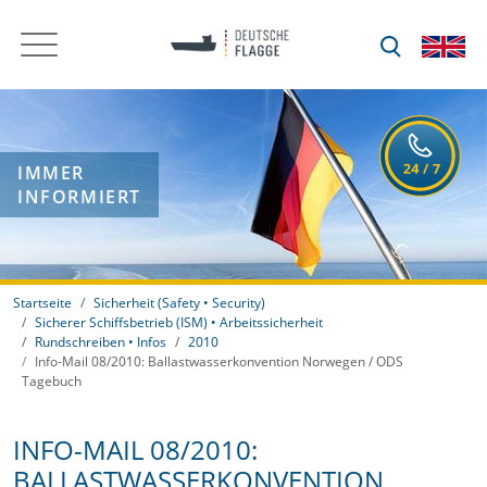
IMMER
INFORMIERT
Startseite
Sicherheit (Safety • Security)
Sicherer Schiffsbetrieb (ISM) • Arbeitssicherheit
Rundschreiben • Infos
2010
Info-Mail 08/2010: Ballastwasserkonvention Norwegen / ODS
Tagebuch
INFO-MAIL 08/2010:
BALLASTWASSERKONVENTION