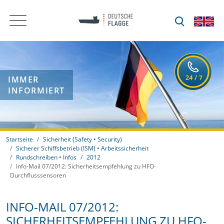
IMMER
INFORMIERT
Startseite
Sicherheit (Safety • Security)
Sicherer Schiffsbetrieb (ISM) • Arbeitssicherheit
Rundschreiben • Infos
2012
Info-Mail 07/2012: Sicherheitsempfehlung zu HFO-
Durchflusssensoren
INFO-MAIL 07/2012:
SICHERHEITSEMPFEHLUNG ZU HFO-