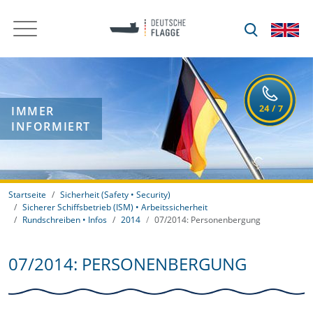
IMMER
INFORMIERT
Startseite
Sicherheit (Safety • Security)
Sicherer Schiffsbetrieb (ISM) • Arbeitssicherheit
Rundschreiben • Infos
2014
07/2014: Personenbergung
07/2014: PERSONENBERGUNG