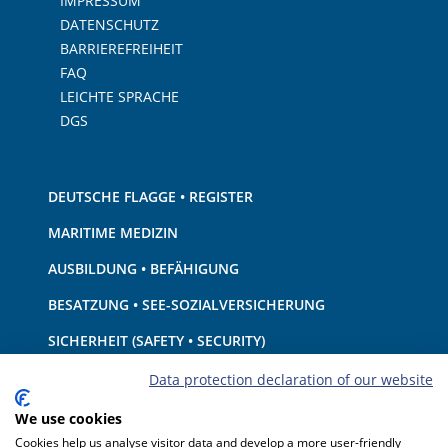
IMPRESSUM
DATENSCHUTZ
BARRIEREFREIHEIT
FAQ
LEICHTE SPRACHE
DGS
DEUTSCHE FLAGGE • REGISTER
MARITIME MEDIZIN
AUSBILDUNG • BEFÄHIGUNG
BESATZUNG • SEE-SOZIALVERSICHERUNG
SICHERHEIT (SAFETY • SECURITY)
SCHIFF • AUSRÜSTUNG
Data protection declaration of our website
UMWELTSCHUTZ • KLIMA
We use cookies
Cookies help us analyse visitor data and develop a more user-friendly