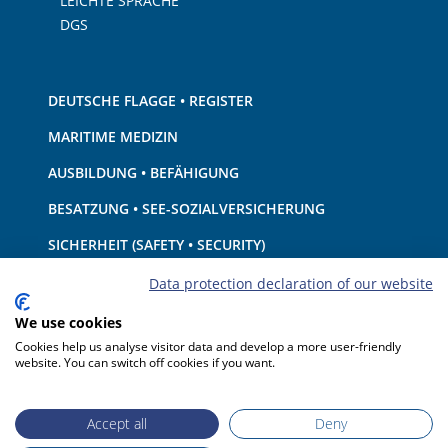
LEICHTE SPRACHE
DGS
DEUTSCHE FLAGGE • REGISTER
MARITIME MEDIZIN
AUSBILDUNG • BEFÄHIGUNG
BESATZUNG • SEE-SOZIALVERSICHERUNG
SICHERHEIT (SAFETY • SECURITY)
SCHIFF • AUSRÜSTUNG
Data protection declaration of our website
UMWELTSCHUTZ • KLIMA
We use cookies
Cookies help us analyse visitor data and develop a more user-friendly
HAFTUNG • FINANZEN
website. You can switch off cookies if you want.
HAFENSTAATKONTROLLE
Accept all
Deny