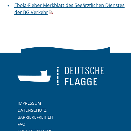
Ebola‐Fieber Merkblatt des Seeärztlichen Dienstes
der BG Verkehr
IMPRESSUM
DATENSCHUTZ
BARRIEREFREIHEIT
FAQ