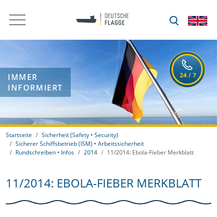
IMMER
INFORMIERT
Startseite
Sicherheit (Safety • Security)
Sicherer Schiffsbetrieb (ISM) • Arbeitssicherheit
Rundschreiben • Infos
2014
11/2014: Ebola‐Fieber Merkblatt
11/2014: EBOLA‐FIEBER MERKBLATT