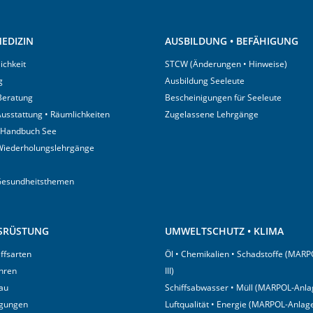
EDIZIN
AUSBILDUNG • BEFÄHIGUNG
ichkeit
STCW (Änderungen • Hinweise)
g
Ausbildung Seeleute
 Beratung
Bescheinigungen für Seeleute
usstattung • Räumlichkeiten
Zugelassene Lehrgänge
 Handbuch See
Wiederholungslehrgänge
Gesundheitsthemen
USRÜSTUNG
UMWELTSCHUTZ • KLIMA
iffsarten
Öl • Chemikalien • Schadstoffe (MARP
hren
III)
au
Schiffsabwasser • Müll (MARPOL-Anlag
igungen
Luftqualität • Energie (MARPOL-Anlage