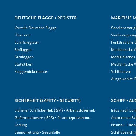
DEUTSCHE FLAGGE • REGISTER
MARITIME M
Vorteile Deutsche Flagge
Seediensttaugl
Über uns
Seelotseignun
Schiffsregister
Funkärztliche
Einflaggen
Medizinische A
Ausflaggen
Medizinisches
Statistiken
Medizinische 
Flaggendokumente
Schiffsärzte
Ausgewählte 
SICHERHEIT (SAFETY • SECURITY)
SCHIFF • A
Sicherer Schiffsbetrieb (ISM) • Arbeitssicherheit
Infos nach Sch
Gefahrenabwehr (ISPS) • Piraterieprävention
Autonomes Fa
Ladung
Neubau · Umb
Seenotrettung • Seeunfälle
Schiffsbesicht