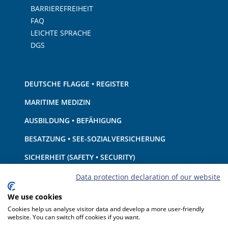
BARRIEREFREIHEIT
FAQ
LEICHTE SPRACHE
DGS
DEUTSCHE FLAGGE • REGISTER
MARITIME MEDIZIN
AUSBILDUNG • BEFÄHIGUNG
BESATZUNG • SEE-SOZIALVERSICHERUNG
SICHERHEIT (SAFETY • SECURITY)
SCHIFF • AUSRÜSTUNG
Data protection declaration of our website
UMWELTSCHUTZ • KLIMA
We use cookies
Cookies help us analyse visitor data and develop a more user-friendly
HAFTUNG • FINANZEN
website. You can switch off cookies if you want.