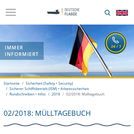
IMMER
INFORMIERT
Startseite
Sicherheit (Safety • Security)
Sicherer Schiffsbetrieb (ISM) • Arbeitssicherheit
Rundschreiben • Infos
2018
02/2018: Mülltagebuch
02/2018: MÜLLTAGEBUCH