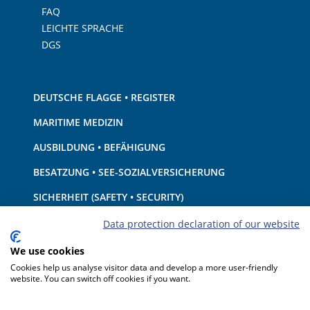
FAQ
LEICHTE SPRACHE
DGS
DEUTSCHE FLAGGE • REGISTER
MARITIME MEDIZIN
AUSBILDUNG • BEFÄHIGUNG
BESATZUNG • SEE-SOZIALVERSICHERUNG
SICHERHEIT (SAFETY • SECURITY)
SCHIFF • AUSRÜSTUNG
Data protection declaration of our website
UMWELTSCHUTZ • KLIMA
We use cookies
Cookies help us analyse visitor data and develop a more user-friendly
HAFTUNG • FINANZEN
website. You can switch off cookies if you want.
HAFENSTAATKONTROLLE