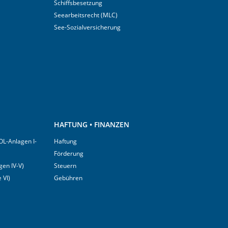
Schiffsbesetzung
Seearbeitsrecht (MLC)
See-Sozialversicherung
HAFTUNG • FINANZEN
OL-Anlagen I-
Haftung
Förderung
en IV-V)
Steuern
 VI)
Gebühren