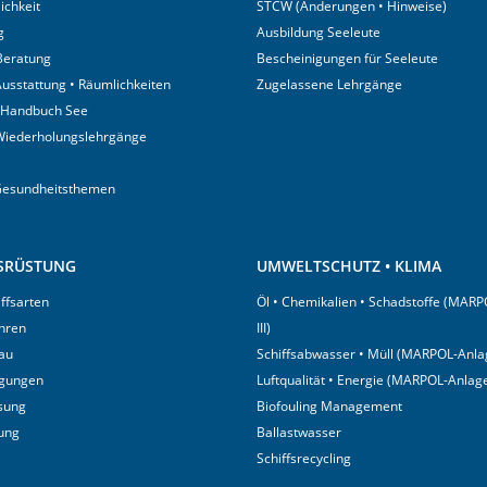
ichkeit
STCW (Änderungen • Hinweise)
g
Ausbildung Seeleute
 Beratung
Bescheinigungen für Seeleute
usstattung • Räumlichkeiten
Zugelassene Lehrgänge
 Handbuch See
Wiederholungslehrgänge
Gesundheitsthemen
USRÜSTUNG
UMWELTSCHUTZ • KLIMA
iffsarten
Öl • Chemikalien • Schadstoffe (MARP
hren
III)
au
Schiffsabwasser • Müll (MARPOL-Anlag
igungen
Luftqualität • Energie (MARPOL-Anlage
sung
Biofouling Management
tung
Ballastwasser
Schiffsrecycling