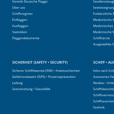
Vorteile Deutsche Flagge
Seediensttaugl
Über uns
Seelotseignun
Schiffsregister
Funkärztliche
Einflaggen
Medizinische A
Ausflaggen
Medizinisches
Statistiken
Medizinische 
Flaggendokumente
Schiffsärzte
Ausgewählte 
SICHERHEIT (SAFETY • SECURITY)
SCHIFF • A
Sicherer Schiffsbetrieb (ISM) • Arbeitssicherheit
Infos nach Sch
Gefahrenabwehr (ISPS) • Piraterieprävention
Autonomes Fa
Ladung
Neubau · Umb
Seenotrettung • Seeunfälle
Schiffsbesicht
Schiffsvermes
Schiffsausrüs
Seefunk