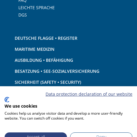
FAQ
LEICHTE SPRACHE
DGS
DEUTSCHE FLAGGE • REGISTER
MARITIME MEDIZIN
AUSBILDUNG • BEFÄHIGUNG
BESATZUNG • SEE-SOZIALVERSICHERUNG
SICHERHEIT (SAFETY • SECURITY)
SCHIFF • AUSRÜSTUNG
Data protection declaration of our website
UMWELTSCHUTZ • KLIMA
We use cookies
Cookies help us analyse visitor data and develop a more user-friendly
HAFTUNG • FINANZEN
website. You can switch off cookies if you want.
HAFENSTAATKONTROLLE
Accept all
Deny