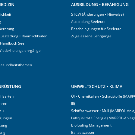
EDIZIN
AUSBILDUNG • BEFÄHIGUNG
ichkeit
STCW (Änderungen • Hinweise)
g
Ausbildung Seeleute
 Beratung
Bescheinigungen für Seeleute
usstattung • Räumlichkeiten
Zugelassene Lehrgänge
 Handbuch See
Wiederholungslehrgänge
Gesundheitsthemen
USRÜSTUNG
UMWELTSCHUTZ • KLIMA
iffsarten
Öl • Chemikalien • Schadstoffe (MARP
hren
III)
au
Schiffsabwasser • Müll (MARPOL-Anlag
igungen
Luftqualität • Energie (MARPOL-Anlage
sung
Biofouling Management
tung
Ballastwasser