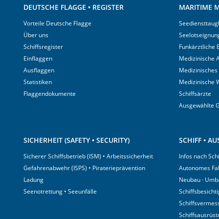
DEUTSCHE FLAGGE • REGISTER
MARITIME M
Vorteile Deutsche Flagge
Seediensttaugl
Über uns
Seelotseignun
Schiffsregister
Funkärztliche
Einflaggen
Medizinische A
Ausflaggen
Medizinisches
Statistiken
Medizinische 
Flaggendokumente
Schiffsärzte
Ausgewählte 
SICHERHEIT (SAFETY • SECURITY)
SCHIFF • A
Sicherer Schiffsbetrieb (ISM) • Arbeitssicherheit
Infos nach Sch
Gefahrenabwehr (ISPS) • Piraterieprävention
Autonomes Fa
Ladung
Neubau · Umb
Seenotrettung • Seeunfälle
Schiffsbesicht
Schiffsvermes
Schiffsausrüs