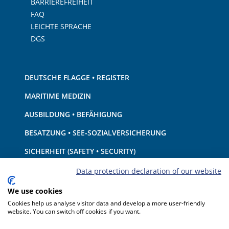
BARRIEREFREIHEIT
FAQ
LEICHTE SPRACHE
DGS
DEUTSCHE FLAGGE • REGISTER
MARITIME MEDIZIN
AUSBILDUNG • BEFÄHIGUNG
BESATZUNG • SEE-SOZIALVERSICHERUNG
SICHERHEIT (SAFETY • SECURITY)
SCHIFF • AUSRÜSTUNG
Data protection declaration of our website
UMWELTSCHUTZ • KLIMA
We use cookies
Cookies help us analyse visitor data and develop a more user-friendly
HAFTUNG • FINANZEN
website. You can switch off cookies if you want.
HAFENSTAATKONTROLLE