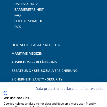
DATENSCHUTZ
BARRIEREFREIHEIT
FAQ
LEICHTE SPRACHE
DGS
DEUTSCHE FLAGGE • REGISTER
MARITIME MEDIZIN
AUSBILDUNG • BEFÄHIGUNG
BESATZUNG • SEE-SOZIALVERSICHERUNG
SICHERHEIT (SAFETY • SECURITY)
SCHIFF • AUSRÜSTUNG
Data protection declaration of our website
UMWELTSCHUTZ • KLIMA
We use cookies
Cookies help us analyse visitor data and develop a more user-friendly
HAFTUNG • FINANZEN