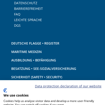
DATENSCHUTZ
BARRIEREFREIHEIT
FAQ
LEICHTE SPRACHE
DGS
DEUTSCHE FLAGGE • REGISTER
MARITIME MEDIZIN
AUSBILDUNG • BEFÄHIGUNG
BESATZUNG • SEE-SOZIALVERSICHERUNG
SICHERHEIT (SAFETY • SECURITY)
SCHIFF • AUSRÜSTUNG
Data protection declaration of our website
UMWELTSCHUTZ • KLIMA
We use cookies
Cookies help us analyse visitor data and develop a more user-friendly
HAFTUNG • FINANZEN
website. You can switch off cookies if you want.