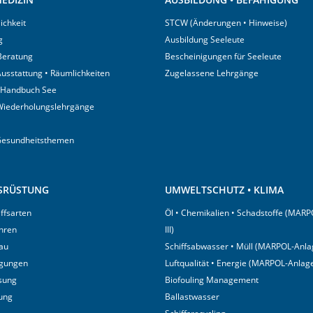
ichkeit
STCW (Änderungen • Hinweise)
g
Ausbildung Seeleute
 Beratung
Bescheinigungen für Seeleute
usstattung • Räumlichkeiten
Zugelassene Lehrgänge
 Handbuch See
Wiederholungslehrgänge
Gesundheitsthemen
USRÜSTUNG
UMWELTSCHUTZ • KLIMA
iffsarten
Öl • Chemikalien • Schadstoffe (MARP
hren
III)
au
Schiffsabwasser • Müll (MARPOL-Anlag
igungen
Luftqualität • Energie (MARPOL-Anlage
sung
Biofouling Management
tung
Ballastwasser