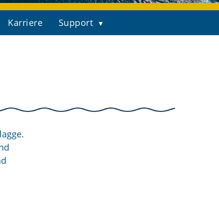
Karriere
Support
lagge.
und
nd