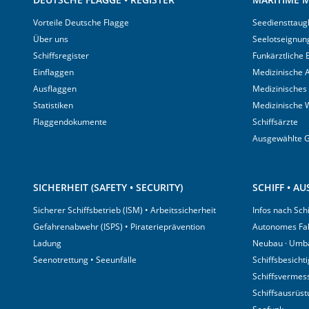
Vorteile Deutsche Flagge
Seediensttaugl
Über uns
Seelotseignun
Schiffsregister
Funkärztliche
Einflaggen
Medizinische A
Ausflaggen
Medizinisches
Statistiken
Medizinische 
Flaggendokumente
Schiffsärzte
Ausgewählte 
SICHERHEIT (SAFETY • SECURITY)
SCHIFF • A
Sicherer Schiffsbetrieb (ISM) • Arbeitssicherheit
Infos nach Sch
Gefahrenabwehr (ISPS) • Piraterieprävention
Autonomes Fa
Ladung
Neubau · Umb
Seenotrettung • Seeunfälle
Schiffsbesicht
Schiffsvermes
Schiffsausrüs