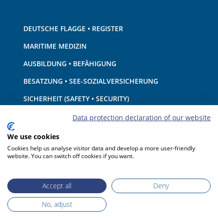
DEUTSCHE FLAGGE • REGISTER
MARITIME MEDIZIN
AUSBILDUNG • BEFÄHIGUNG
BESATZUNG • SEE-SOZIALVERSICHERUNG
SICHERHEIT (SAFETY • SECURITY)
SCHIFF • AUSRÜSTUNG
Data protection declaration of our website
UMWELTSCHUTZ • KLIMA
We use cookies
Cookies help us analyse visitor data and develop a more user-friendly
HAFTUNG • FINANZEN
website. You can switch off cookies if you want.
HAFENSTAATKONTROLLE
Accept all
Deny
No, adjust