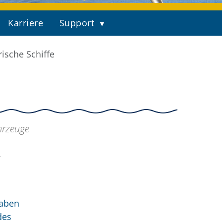
Karriere
Support
rische Schiffe
hrzeuge
r
gaben
des