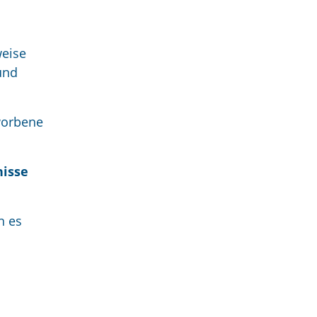
weise
und
rworbene
nisse
n es