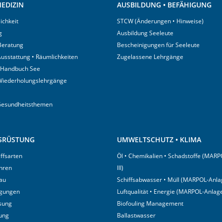
EDIZIN
AUSBILDUNG • BEFÄHIGUNG
ichkeit
STCW (Änderungen • Hinweise)
g
Ausbildung Seeleute
 Beratung
Bescheinigungen für Seeleute
usstattung • Räumlichkeiten
Zugelassene Lehrgänge
 Handbuch See
Wiederholungslehrgänge
Gesundheitsthemen
USRÜSTUNG
UMWELTSCHUTZ • KLIMA
iffsarten
Öl • Chemikalien • Schadstoffe (MARP
hren
III)
au
Schiffsabwasser • Müll (MARPOL-Anlag
igungen
Luftqualität • Energie (MARPOL-Anlage
sung
Biofouling Management
tung
Ballastwasser