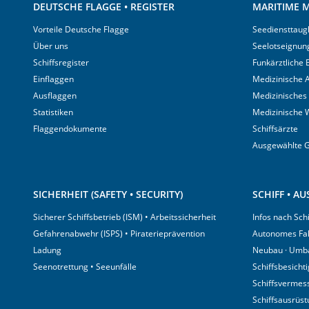
DEUTSCHE FLAGGE • REGISTER
MARITIME M
Vorteile Deutsche Flagge
Seediensttaugl
Über uns
Seelotseignun
Schiffsregister
Funkärztliche
Einflaggen
Medizinische A
Ausflaggen
Medizinisches
Statistiken
Medizinische 
Flaggendokumente
Schiffsärzte
Ausgewählte 
SICHERHEIT (SAFETY • SECURITY)
SCHIFF • A
Sicherer Schiffsbetrieb (ISM) • Arbeitssicherheit
Infos nach Sch
Gefahrenabwehr (ISPS) • Piraterieprävention
Autonomes Fa
Ladung
Neubau · Umb
Seenotrettung • Seeunfälle
Schiffsbesicht
Schiffsvermes
Schiffsausrüs