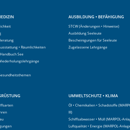
EDIZIN
AUSBILDUNG • BEFÄHIGUNG
ichkeit
STCW (Änderungen • Hinweise)
g
Ausbildung Seeleute
 Beratung
Bescheinigungen für Seeleute
usstattung • Räumlichkeiten
Zugelassene Lehrgänge
 Handbuch See
Wiederholungslehrgänge
Gesundheitsthemen
USRÜSTUNG
UMWELTSCHUTZ • KLIMA
iffsarten
Öl • Chemikalien • Schadstoffe (MARP
hren
III)
au
Schiffsabwasser • Müll (MARPOL-Anlag
igungen
Luftqualität • Energie (MARPOL-Anlage