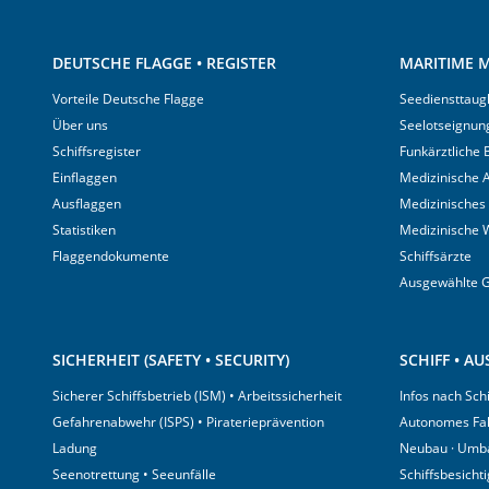
DEUTSCHE FLAGGE • REGISTER
MARITIME M
Vorteile Deutsche Flagge
Seediensttaugl
Über uns
Seelotseignun
Schiffsregister
Funkärztliche
Einflaggen
Medizinische A
Ausflaggen
Medizinisches
Statistiken
Medizinische 
Flaggendokumente
Schiffsärzte
Ausgewählte 
SICHERHEIT (SAFETY • SECURITY)
SCHIFF • A
Sicherer Schiffsbetrieb (ISM) • Arbeitssicherheit
Infos nach Sch
Gefahrenabwehr (ISPS) • Piraterieprävention
Autonomes Fa
Ladung
Neubau · Umb
Seenotrettung • Seeunfälle
Schiffsbesicht