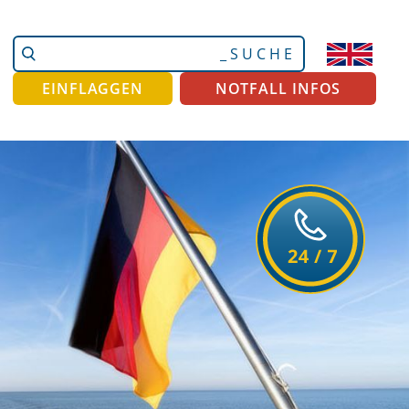
Website
Erweiterte
durchsuchen
Suche…
EINFLAGGEN
NOTFALL INFOS