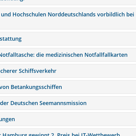
 und Hochschulen Norddeutschlands vorbildlich bei
stattung
Notfalltasche: die medizinischen Notfallfallkarten
icherer Schiffsverkehr
 von Betankungsschiffen
ng der Deutschen Seemannsmission
bungen
ter Hamburg gewinnt 2. Preis bei IT-Wettbewerb