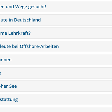
onen und Wege gesucht!
eute in Deutschland
time Lehrkraft?
leute bei Offshore-Arbeiten
können
e
oher See
stattung