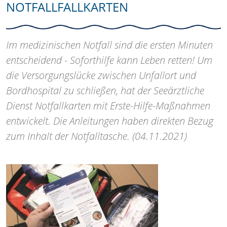
NOTFALLFALLKARTEN
Im medizinischen Notfall sind die ersten Minuten
entscheidend - Soforthilfe kann Leben retten! Um
die Versorgungslücke zwischen Unfallort und
Bordhospital zu schließen, hat der Seeärztliche
Dienst Notfallkarten mit Erste-Hilfe-Maßnahmen
entwickelt. Die Anleitungen haben direkten Bezug
zum Inhalt der Notfalltasche. (04.11.2021)