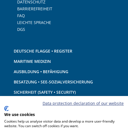
DATENSCHUTZ
BARRIEREFREIHEIT
FAQ
LEICHTE SPRACHE
DGS
DEUTSCHE FLAGGE • REGISTER
MARITIME MEDIZIN
AUSBILDUNG • BEFÄHIGUNG
BESATZUNG • SEE-SOZIALVERSICHERUNG
SICHERHEIT (SAFETY • SECURITY)
SCHIFF • AUSRÜSTUNG
Data protection declaration of our website
UMWELTSCHUTZ • KLIMA
We use cookies
Cookies help us analyse visitor data and develop a more user-friendly
HAFTUNG • FINANZEN
website. You can switch off cookies if you want.