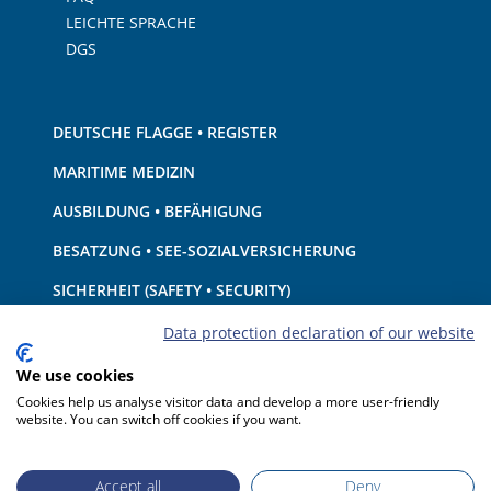
LEICHTE SPRACHE
DGS
DEUTSCHE FLAGGE • REGISTER
MARITIME MEDIZIN
AUSBILDUNG • BEFÄHIGUNG
BESATZUNG • SEE-SOZIALVERSICHERUNG
SICHERHEIT (SAFETY • SECURITY)
SCHIFF • AUSRÜSTUNG
Data protection declaration of our website
UMWELTSCHUTZ • KLIMA
We use cookies
Cookies help us analyse visitor data and develop a more user-friendly
HAFTUNG • FINANZEN
website. You can switch off cookies if you want.
HAFENSTAATKONTROLLE
Accept all
Deny