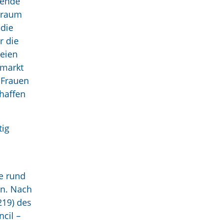
mende
itraum
 die
r die
seien
emarkt
 Frauen
chaffen
tig
e rund
en. Nach
219) des
cil –