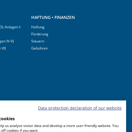
HAFTUNG • FINANZEN
OL-Anlagen I-
Haftung
Förderung
en IV-V)
Steuern
 VI)
Gebühren
Data protection declaration of our website
cookies
lp us analyse visitor data and develop a more user-friendly website. You
 off cookies if you want.