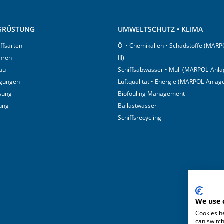
USRÜSTUNG
UMWELTSCHUTZ • KLIMA
iffsarten
Öl • Chemikalien • Schadstoffe (MARP
hren
III)
au
Schiffsabwasser • Müll (MARPOL-Anlag
igungen
Luftqualität • Energie (MARPOL-Anlage
sung
Biofouling Management
tung
Ballastwasser
Schiffsrecycling
We use 
Cookies he
can switch