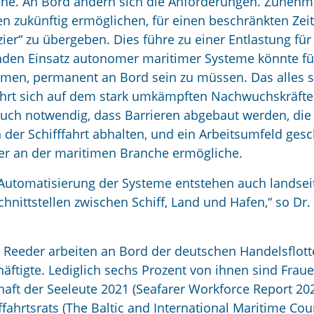
che. An Bord ändern sich die Anforderungen. Zuneh
en zukünftig ermöglichen, für einen beschränkten Ze
er“ zu übergeben. Dies führe zu einer Entlastung für
den Einsatz autonomer maritimer Systeme könnte fü
men, permanent an Bord sein zu müssen. Das alles 
fahrt sich auf dem stark umkämpften Nachwuchskräft
auch notwendig, dass Barrieren abgebaut werden, die
 der Schifffahrt abhalten, und ein Arbeitsumfeld ges
ler an der maritimen Branche ermögliche.
 Automatisierung der Systeme entstehen auch landsei
hnittstellen zwischen Schiff, Land und Hafen,“ so Dr.
Reeder arbeiten an Bord der deutschen Handelsflott
häftigte. Lediglich sechs Prozent von ihnen sind Frau
haft der Seeleute 2021 (Seafarer Workforce Report 20
fahrtsrats (The Baltic and International Maritime Coun