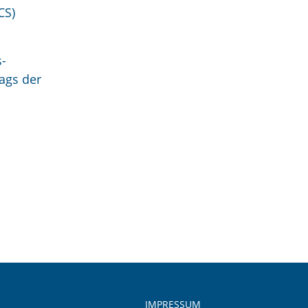
CS)
s-
ags der
IMPRESSUM