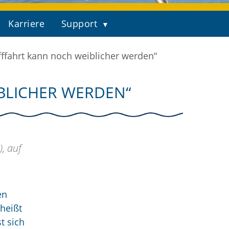
Karriere
Support
fffahrt kann noch weiblicher werden“
IBLICHER WERDEN“
, auf
en
 heißt
t sich