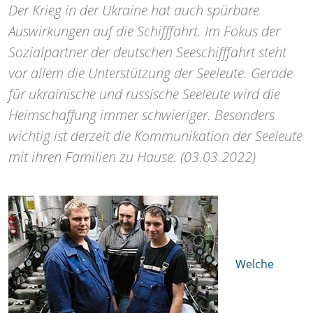
Der Krieg in der Ukraine hat auch spürbare
Auswirkungen auf die Schifffahrt. Im Fokus der
Sozialpartner der deutschen Seeschifffahrt steht
vor allem die Unterstützung der Seeleute. Gerade
für ukrainische und russische Seeleute wird die
Heimschaffung immer schwieriger. Besonders
wichtig ist derzeit die Kommunikation der Seeleute
mit ihren Familien zu Hause. (03.03.2022)
Welche