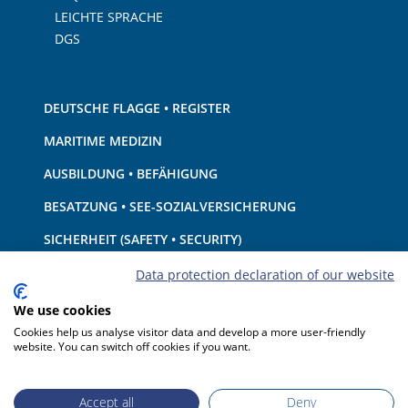
LEICHTE SPRACHE
DGS
DEUTSCHE FLAGGE • REGISTER
MARITIME MEDIZIN
AUSBILDUNG • BEFÄHIGUNG
BESATZUNG • SEE-SOZIALVERSICHERUNG
SICHERHEIT (SAFETY • SECURITY)
SCHIFF • AUSRÜSTUNG
Data protection declaration of our website
UMWELTSCHUTZ • KLIMA
We use cookies
Cookies help us analyse visitor data and develop a more user-friendly
HAFTUNG • FINANZEN
website. You can switch off cookies if you want.
HAFENSTAATKONTROLLE
Accept all
Deny