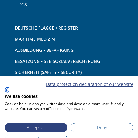
DGS
DEUTSCHE FLAGGE • REGISTER
MARITIME MEDIZIN
AUSBILDUNG • BEFÄHIGUNG
BESATZUNG • SEE-SOZIALVERSICHERUNG
SICHERHEIT (SAFETY • SECURITY)
SCHIFF • AUSRÜSTUNG
Data protection declaration of our website
UMWELTSCHUTZ • KLIMA
We use cookies
Cookies help us analyse visitor data and develop a more user-friendly
HAFTUNG • FINANZEN
website. You can switch off cookies if you want.
HAFENSTAATKONTROLLE
Accept all
Deny