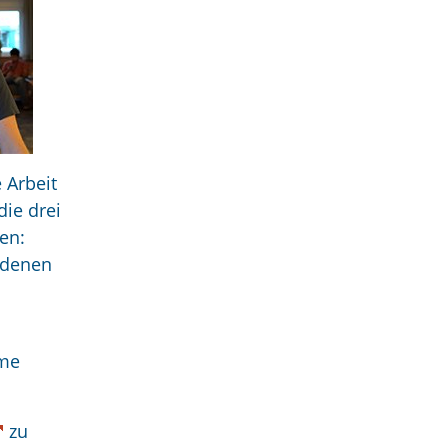
 Arbeit
ie drei
en:
edenen
mme
zu