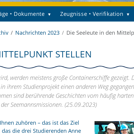
äge • Dokumente
Zeugnisse • Verifikation
chiv
Nachrichten 2023
Die Seeleute in den Mittelp
MITTELPUNKT STELLEN
ird, werden meistens große Containerschiffe gezeigt. 
t in ihrem Studienprojekt einen anderen Weg gegange
mmen sind berührende Geschichten vom häufig harten 
it der Seemannsmissionen. (25.09.2023)
hnen zuhören – das ist das Ziel
, das die drei Studierenden Anne