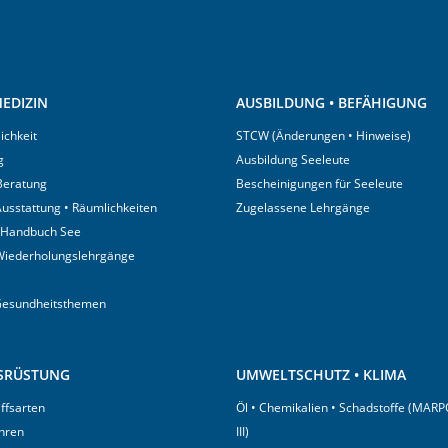
EDIZIN
AUSBILDUNG • BEFÄHIGUNG
ichkeit
STCW (Änderungen • Hinweise)
g
Ausbildung Seeleute
 Beratung
Bescheinigungen für Seeleute
usstattung • Räumlichkeiten
Zugelassene Lehrgänge
 Handbuch See
Wiederholungslehrgänge
Gesundheitsthemen
USRÜSTUNG
UMWELTSCHUTZ • KLIMA
iffsarten
Öl • Chemikalien • Schadstoffe (MARP
hren
III)