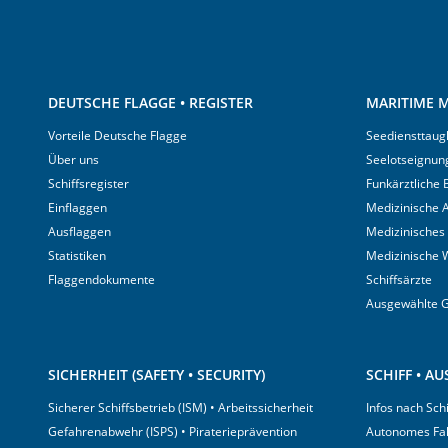
DEUTSCHE FLAGGE • REGISTER
MARITIME M
Vorteile Deutsche Flagge
Seediensttaugl
Über uns
Seelotseignun
Schiffsregister
Funkärztliche
Einflaggen
Medizinische A
Ausflaggen
Medizinisches
Statistiken
Medizinische 
Flaggendokumente
Schiffsärzte
Ausgewählte 
SICHERHEIT (SAFETY • SECURITY)
SCHIFF • A
Sicherer Schiffsbetrieb (ISM) • Arbeitssicherheit
Infos nach Sch
Gefahrenabwehr (ISPS) • Piraterieprävention
Autonomes Fa