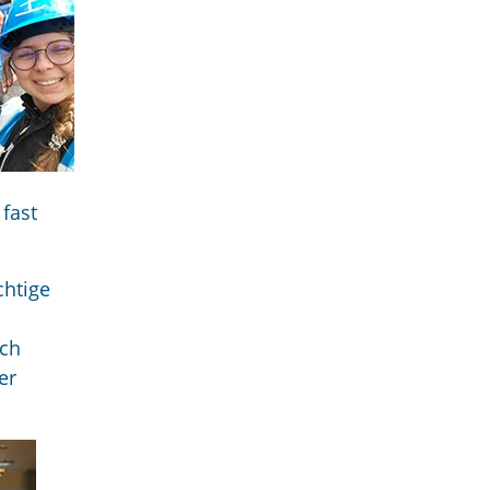
 fast
chtige
ach
er