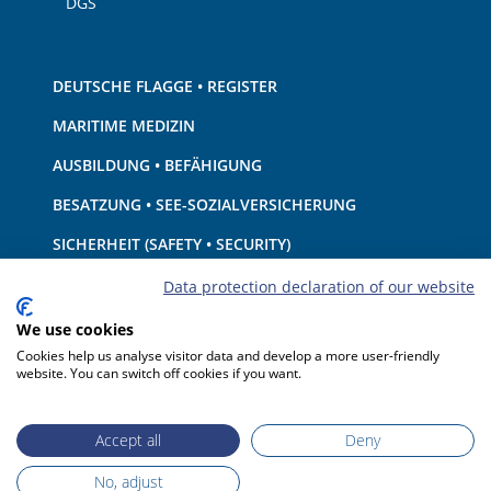
DGS
DEUTSCHE FLAGGE • REGISTER
MARITIME MEDIZIN
AUSBILDUNG • BEFÄHIGUNG
BESATZUNG • SEE-SOZIALVERSICHERUNG
SICHERHEIT (SAFETY • SECURITY)
SCHIFF • AUSRÜSTUNG
Data protection declaration of our website
UMWELTSCHUTZ • KLIMA
We use cookies
Cookies help us analyse visitor data and develop a more user-friendly
HAFTUNG • FINANZEN
website. You can switch off cookies if you want.
HAFENSTAATKONTROLLE
Accept all
Deny
No, adjust