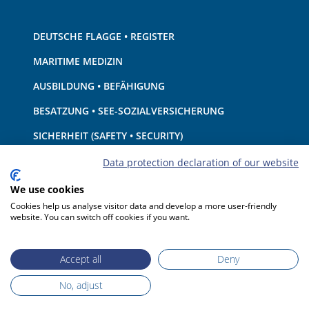
DEUTSCHE FLAGGE • REGISTER
MARITIME MEDIZIN
AUSBILDUNG • BEFÄHIGUNG
BESATZUNG • SEE-SOZIALVERSICHERUNG
SICHERHEIT (SAFETY • SECURITY)
SCHIFF • AUSRÜSTUNG
Data protection declaration of our website
UMWELTSCHUTZ • KLIMA
We use cookies
Cookies help us analyse visitor data and develop a more user-friendly
HAFTUNG • FINANZEN
website. You can switch off cookies if you want.
HAFENSTAATKONTROLLE
Accept all
Deny
No, adjust