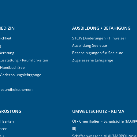
EDIZIN
AUSBILDUNG • BEFÄHIGUNG
ichkeit
STCW (Änderungen • Hinweise)
g
Ausbildung Seeleute
 Beratung
Bescheinigungen für Seeleute
usstattung • Räumlichkeiten
Zugelassene Lehrgänge
 Handbuch See
Wiederholungslehrgänge
Gesundheitsthemen
USRÜSTUNG
UMWELTSCHUTZ • KLIMA
iffsarten
Öl • Chemikalien • Schadstoffe (MARP
hren
III)
au
Schiffsabwasser • Müll (MARPOL-Anlag