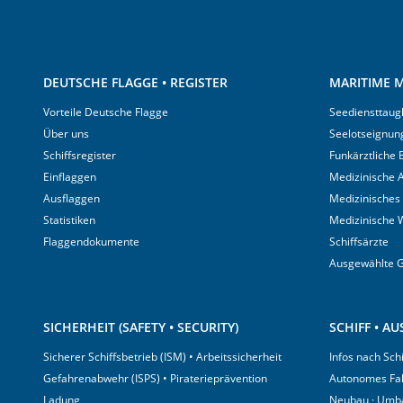
DEUTSCHE FLAGGE • REGISTER
MARITIME M
Vorteile Deutsche Flagge
Seediensttaugl
Über uns
Seelotseignun
Schiffsregister
Funkärztliche
Einflaggen
Medizinische A
Ausflaggen
Medizinisches
Statistiken
Medizinische 
Flaggendokumente
Schiffsärzte
Ausgewählte 
SICHERHEIT (SAFETY • SECURITY)
SCHIFF • A
Sicherer Schiffsbetrieb (ISM) • Arbeitssicherheit
Infos nach Sch
Gefahrenabwehr (ISPS) • Piraterieprävention
Autonomes Fa
Ladung
Neubau · Umb