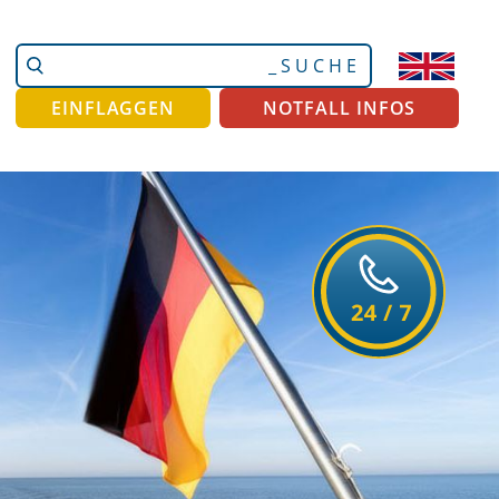
Website
Erweiterte
durchsuchen
Suche…
EINFLAGGEN
NOTFALL INFOS