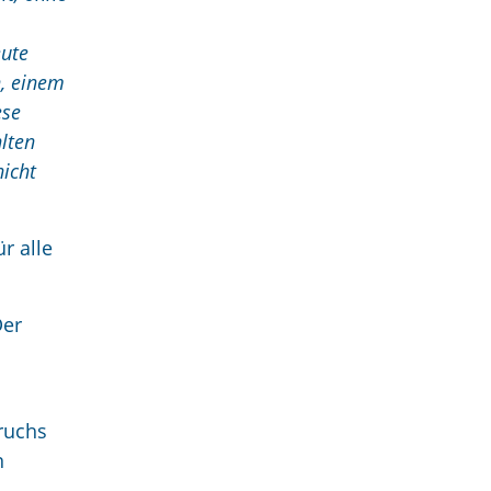
eute
n, einem
ese
lten
nicht
r alle
Der
ruchs
n