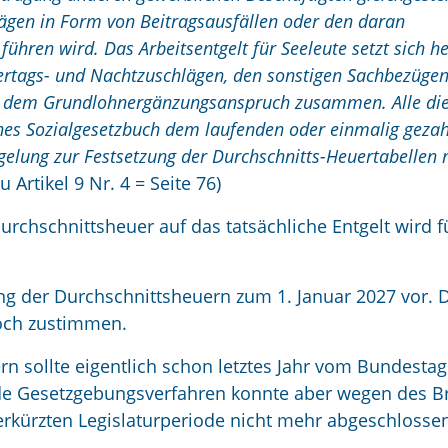
rägen in Form von Beitragsausfällen oder den daran
ühren wird. Das Arbeitsentgelt für Seeleute setzt sich h
ertags- und Nachtzuschlägen, den sonstigen Sachbezüge
d dem Grundlohnergänzungsanspruch zusammen. Alle di
hes Sozialgesetzbuch dem laufenden oder einmalig gezah
gelung zur Festsetzung der Durchschnitts-Heuertabellen 
 Artikel 9 Nr. 4 = Seite 76)
rchschnittsheuer auf das tatsächliche Entgelt wird fü
ng der Durchschnittsheuern zum 1. Januar 2027 vor. 
och zustimmen.
n sollte eigentlich schon letztes Jahr vom Bundestag
e Gesetzgebungsverfahren konnte aber wegen des B
erkürzten Legislaturperiode nicht mehr abgeschlosse