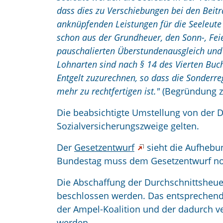
dass dies zu Verschiebungen bei den Beit
anknüpfenden Leistungen für die Seeleute f
schon aus der Grundheuer, den Sonn-, Fei
pauschalierten Überstundenausgleich un
Lohnarten sind nach § 14 des Vierten Buc
Entgelt zuzurechnen, so dass die Sonderre
mehr zu rechtfertigen ist."
(Begründung zu
Die beabsichtigte Umstellung von der Du
Sozialversicherungszweige gelten.
Der
Gesetzentwurf
sieht die Aufhebu
Bundestag muss dem Gesetzentwurf n
Die Abschaffung der Durchschnittsheuer
beschlossen werden. Das entsprechend
der Ampel-Koalition und der dadurch v
werden.