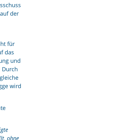
usschuss
auf der
ht für
uf das
nung und
. Durch
gleiche
gge wird
ute
igte
lt, ohne