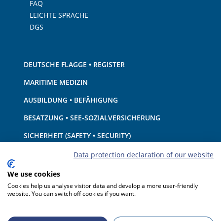
FAQ
LEICHTE SPRACHE
DGS
DEUTSCHE FLAGGE • REGISTER
MARITIME MEDIZIN
AUSBILDUNG • BEFÄHIGUNG
BESATZUNG • SEE-SOZIALVERSICHERUNG
SICHERHEIT (SAFETY • SECURITY)
SCHIFF • AUSRÜSTUNG
Data protection declaration of our website
UMWELTSCHUTZ • KLIMA
We use cookies
Cookies help us analyse visitor data and develop a more user-friendly
HAFTUNG • FINANZEN
website. You can switch off cookies if you want.
HAFENSTAATKONTROLLE