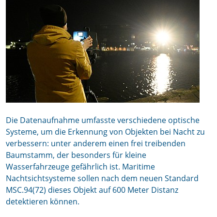
Die Datenaufnahme umfasste verschiedene optische
Systeme, um die Erkennung von Objekten bei Nacht zu
verbessern: unter anderem einen frei treibenden
Baumstamm, der besonders für kleine
Wasserfahrzeuge gefährlich ist. Maritime
Nachtsichtsysteme sollen nach dem neuen Standard
MSC.94(72) dieses Objekt auf 600 Meter Distanz
detektieren können.