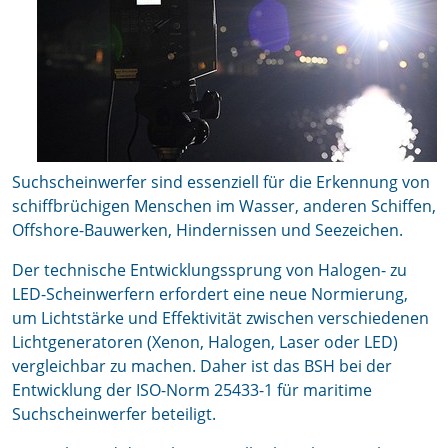
Suchscheinwerfer sind essenziell für die Erkennung von
schiffbrüchigen Menschen im Wasser, anderen Schiffen,
Offshore-Bauwerken, Hindernissen und Seezeichen.
Der technische Entwicklungssprung von Halogen- zu
LED-Scheinwerfern erfordert eine neue Normierung,
um Lichtstärke und Effektivität zwischen verschiedenen
Lichtgeneratoren (Xenon, Halogen, Laser oder LED)
vergleichbar zu machen. Daher ist das BSH bei der
Entwicklung der ISO-Norm 25433-1 für maritime
Suchscheinwerfer beteiligt.