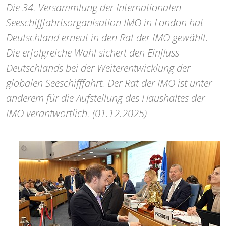
Die 34. Versammlung der Internationalen
Seeschifffahrtsorganisation IMO in London hat
Deutschland erneut in den Rat der IMO gewählt.
Die erfolgreiche Wahl sichert den Einfluss
Deutschlands bei der Weiterentwicklung der
globalen Seeschifffahrt. Der Rat der IMO ist unter
anderem für die Aufstellung des Haushaltes der
IMO verantwortlich. (01.12.2025)