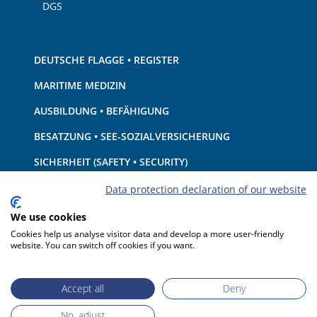
DGS
DEUTSCHE FLAGGE • REGISTER
MARITIME MEDIZIN
AUSBILDUNG • BEFÄHIGUNG
BESATZUNG • SEE-SOZIALVERSICHERUNG
SICHERHEIT (SAFETY • SECURITY)
SCHIFF • AUSRÜSTUNG
Data protection declaration of our website
UMWELTSCHUTZ • KLIMA
We use cookies
Cookies help us analyse visitor data and develop a more user-friendly
HAFTUNG • FINANZEN
website. You can switch off cookies if you want.
HAFENSTAATKONTROLLE
Accept all
Deny
No, adjust