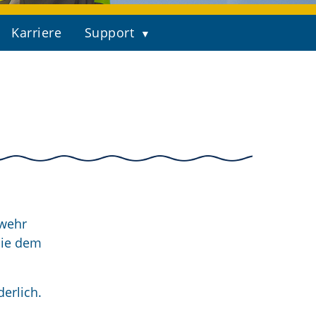
Karriere
Support
bwehr
die dem
erlich.