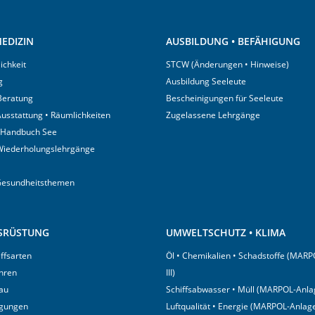
EDIZIN
AUSBILDUNG • BEFÄHIGUNG
ichkeit
STCW (Änderungen • Hinweise)
g
Ausbildung Seeleute
 Beratung
Bescheinigungen für Seeleute
usstattung • Räumlichkeiten
Zugelassene Lehrgänge
 Handbuch See
Wiederholungslehrgänge
Gesundheitsthemen
USRÜSTUNG
UMWELTSCHUTZ • KLIMA
iffsarten
Öl • Chemikalien • Schadstoffe (MARP
hren
III)
au
Schiffsabwasser • Müll (MARPOL-Anlag
igungen
Luftqualität • Energie (MARPOL-Anlage