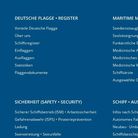
DEUTSCHE FLAGGE • REGISTER
MARITIME M
Vorteile Deutsche Flagge
Seediensttaugl
Über uns
Seelotseignun
Schiffsregister
Funkärztliche
Einflaggen
Medizinische A
Ausflaggen
Medizinisches
Statistiken
Medizinische 
Flaggendokumente
Schiffsärzte
Ausgewählte 
SICHERHEIT (SAFETY • SECURITY)
SCHIFF • A
Sicherer Schiffsbetrieb (ISM) • Arbeitssicherheit
Infos nach Sch
Gefahrenabwehr (ISPS) • Piraterieprävention
Autonomes Fa
Ladung
Neubau · Umb
Seenotrettung • Seeunfälle
Schiffsbesicht