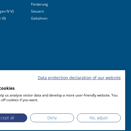
Förderung
en IV-V)
Steuern
 VI)
Gebühren
Data protection declaration of our website
cookies
lp us analyse visitor data and develop a more user-friendly website. You
 off cookies if you want.
cept all
Deny
No, adjust