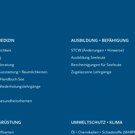
EDIZIN
AUSBILDUNG • BEFÄHIGUNG
ichkeit
STCW (Änderungen • Hinweise)
g
Ausbildung Seeleute
 Beratung
Bescheinigungen für Seeleute
usstattung • Räumlichkeiten
Zugelassene Lehrgänge
 Handbuch See
Wiederholungslehrgänge
Gesundheitsthemen
USRÜSTUNG
UMWELTSCHUTZ • KLIMA
iffsarten
Öl • Chemikalien • Schadstoffe (MARP