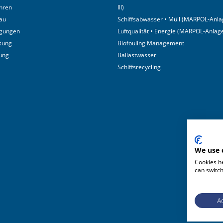
hren
III)
au
Schiffsabwasser • Müll (MARPOL-Anlag
igungen
Luftqualität • Energie (MARPOL-Anlage
sung
Biofouling Management
tung
Ballastwasser
Schiffsrecycling
We use 
Cookies he
can switch
Ac