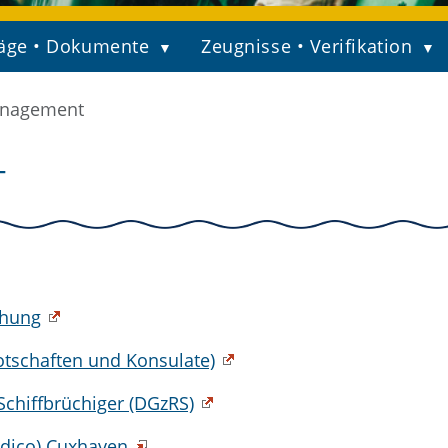
äge • Dokumente
Zeugnisse • Verifikation
anagement
T
chung
tschaften und Konsulate)
Schiffbrüchiger (DGzRS)
edico) Cuxhaven