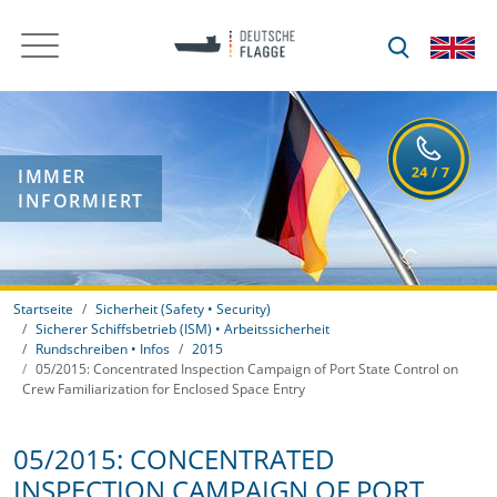
IMMER
INFORMIERT
Startseite
Sicherheit (Safety • Security)
Sicherer Schiffsbetrieb (ISM) • Arbeitssicherheit
Rundschreiben • Infos
2015
05/2015: Concentrated Inspection Campaign of Port State Control on
Crew Familiarization for Enclosed Space Entry
05/2015: CONCENTRATED
INSPECTION CAMPAIGN OF PORT