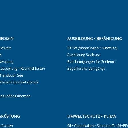
EDIZIN
AUSBILDUNG • BEFÄHIGUNG
ichkeit
STCW (Änderungen • Hinweise)
g
Ausbildung Seeleute
 Beratung
Bescheinigungen für Seeleute
usstattung • Räumlichkeiten
Zugelassene Lehrgänge
 Handbuch See
Wiederholungslehrgänge
Gesundheitsthemen
USRÜSTUNG
UMWELTSCHUTZ • KLIMA
iffsarten
Öl • Chemikalien • Schadstoffe (MARP