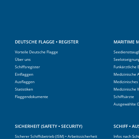
DEUTSCHE FLAGGE • REGISTER
MARITIME M
Vorteile Deutsche Flagge
Seediensttaugl
Über uns
Seelotseignun
Schiffsregister
Funkärztliche
Einflaggen
Medizinische A
Ausflaggen
Medizinisches
Statistiken
Medizinische 
Flaggendokumente
Schiffsärzte
Ausgewählte 
SICHERHEIT (SAFETY • SECURITY)
SCHIFF • A
Sicherer Schiffsbetrieb (ISM) • Arbeitssicherheit
Infos nach Sch