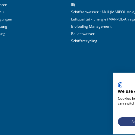
hren
III)
au
Schiffsabwasser • Müll (MARPOL-Anlag
igungen
Luftqualität • Energie (MARPOL-Anlage
sung
Biofouling Management
tung
Ballastwasser
Schiffsrecycling
We use 
Cookies he
can switch
Ac