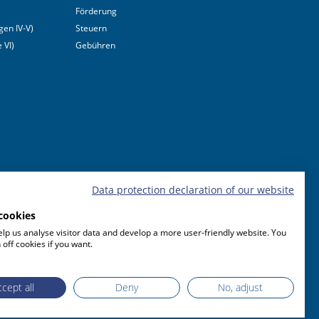
Förderung
en IV-V)
Steuern
 VI)
Gebühren
Data protection declaration of our website
cookies
lp us analyse visitor data and develop a more user-friendly website. You
 off cookies if you want.
cept all
Deny
No, adjust