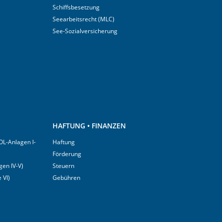
Schiffsbesetzung
Seearbeitsrecht (MLC)
See-Sozialversicherung
HAFTUNG • FINANZEN
OL-Anlagen I-
Haftung
Förderung
en IV-V)
Steuern
 VI)
Gebühren