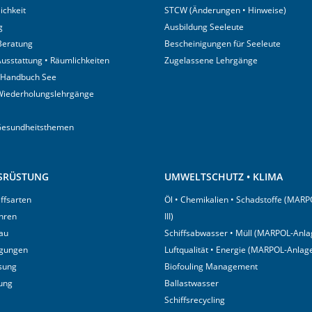
ichkeit
STCW (Änderungen • Hinweise)
g
Ausbildung Seeleute
 Beratung
Bescheinigungen für Seeleute
usstattung • Räumlichkeiten
Zugelassene Lehrgänge
 Handbuch See
Wiederholungslehrgänge
Gesundheitsthemen
USRÜSTUNG
UMWELTSCHUTZ • KLIMA
iffsarten
Öl • Chemikalien • Schadstoffe (MARP
hren
III)
au
Schiffsabwasser • Müll (MARPOL-Anlag
igungen
Luftqualität • Energie (MARPOL-Anlage
sung
Biofouling Management
tung
Ballastwasser
Schiffsrecycling