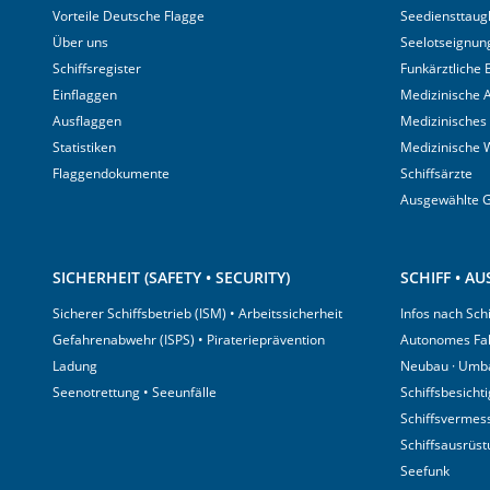
Vorteile Deutsche Flagge
Seediensttaugl
Über uns
Seelotseignun
Schiffsregister
Funkärztliche
Einflaggen
Medizinische A
Ausflaggen
Medizinisches
Statistiken
Medizinische 
Flaggendokumente
Schiffsärzte
Ausgewählte 
SICHERHEIT (SAFETY • SECURITY)
SCHIFF • A
Sicherer Schiffsbetrieb (ISM) • Arbeitssicherheit
Infos nach Sch
Gefahrenabwehr (ISPS) • Piraterieprävention
Autonomes Fa
Ladung
Neubau · Umb
Seenotrettung • Seeunfälle
Schiffsbesicht
Schiffsvermes
Schiffsausrüs
Seefunk