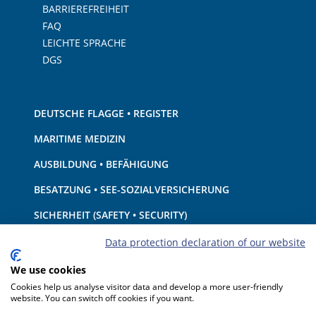
BARRIEREFREIHEIT
FAQ
LEICHTE SPRACHE
DGS
DEUTSCHE FLAGGE • REGISTER
MARITIME MEDIZIN
AUSBILDUNG • BEFÄHIGUNG
BESATZUNG • SEE-SOZIALVERSICHERUNG
SICHERHEIT (SAFETY • SECURITY)
SCHIFF • AUSRÜSTUNG
Data protection declaration of our website
UMWELTSCHUTZ • KLIMA
We use cookies
Cookies help us analyse visitor data and develop a more user-friendly
HAFTUNG • FINANZEN
website. You can switch off cookies if you want.