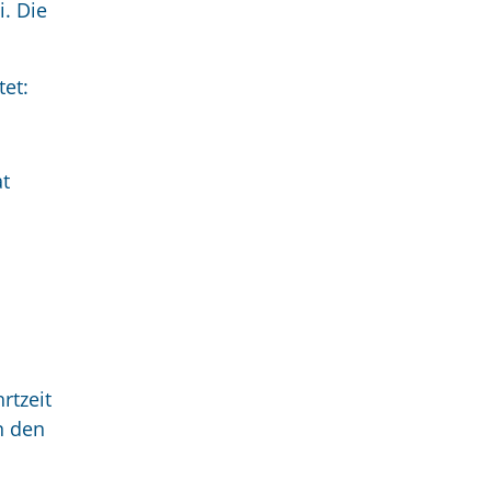
i. Die
et:
at
rtzeit
n den