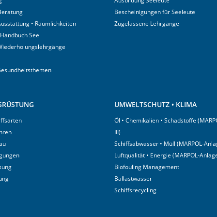
g
Ausbildung Seeleute
 Beratung
Bescheinigungen für Seeleute
usstattung • Räumlichkeiten
Zugelassene Lehrgänge
 Handbuch See
Wiederholungslehrgänge
Gesundheitsthemen
USRÜSTUNG
UMWELTSCHUTZ • KLIMA
iffsarten
Öl • Chemikalien • Schadstoffe (MARP
hren
III)
au
Schiffsabwasser • Müll (MARPOL-Anlag
igungen
Luftqualität • Energie (MARPOL-Anlage
sung
Biofouling Management
tung
Ballastwasser
Schiffsrecycling