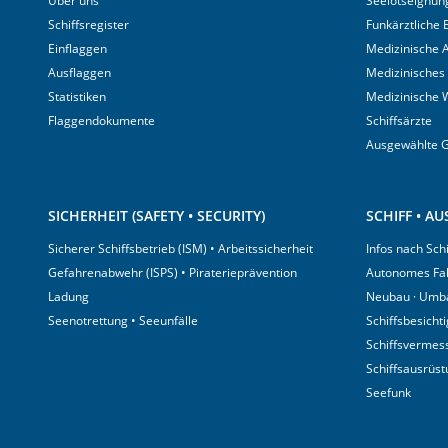
Über uns
Seelotseignun
Schiffsregister
Funkärztliche
Einflaggen
Medizinische A
Ausflaggen
Medizinisches
Statistiken
Medizinische 
Flaggendokumente
Schiffsärzte
Ausgewählte 
SICHERHEIT (SAFETY • SECURITY)
SCHIFF • A
Sicherer Schiffsbetrieb (ISM) • Arbeitssicherheit
Infos nach Sch
Gefahrenabwehr (ISPS) • Piraterieprävention
Autonomes Fa
Ladung
Neubau · Umb
Seenotrettung • Seeunfälle
Schiffsbesicht
Schiffsvermes
Schiffsausrüs
Seefunk