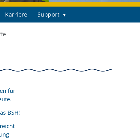
Karriere
Support
ffe
en für
eute.
das BSH!
reicht
rung