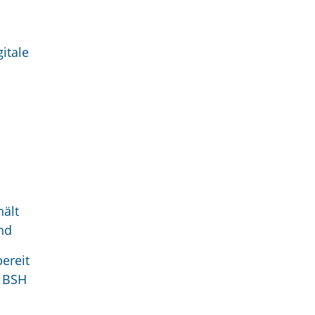
itale
hält
nd
ereit
s BSH