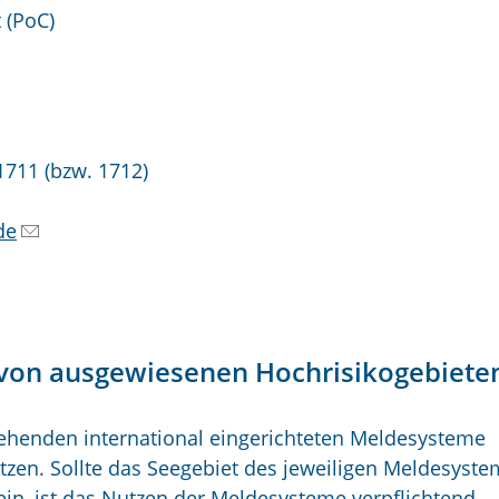
t (PoC)
1711 (bzw. 1712)
de
 von ausgewiesenen Hochrisikogebiete
tehenden international eingerichteten Meldesysteme
en. Sollte das Seegebiet des jeweiligen Meldesyste
ein, ist das Nutzen der Meldesysteme verpflichtend.