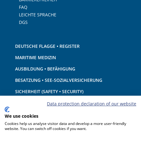
FAQ
LEICHTE SPRACHE
DGS
DEUTSCHE FLAGGE • REGISTER
MARITIME MEDIZIN
AUSBILDUNG • BEFÄHIGUNG
BESATZUNG • SEE-SOZIALVERSICHERUNG
SICHERHEIT (SAFETY • SECURITY)
SCHIFF • AUSRÜSTUNG
Data protection declaration of our website
UMWELTSCHUTZ • KLIMA
We use cookies
Cookies help us analyse visitor data and develop a more user-friendly
HAFTUNG • FINANZEN
website. You can switch off cookies if you want.
HAFENSTAATKONTROLLE