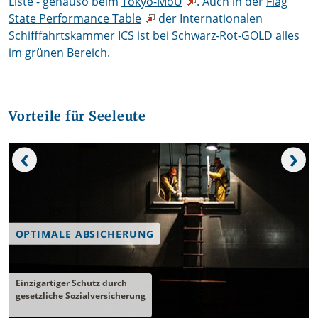
Liste - genauso beim
Tokyo-MoU
. Auch in der
Flag
State Performance Table
der Internationalen
Schifffahrtskammer ICS ist bei Schwarz-Rot-GOLD alles
im grünen Bereich.
Vorteile für Seeleute
‹
›
OPTIMALE ABSICHERUNG
Einzigartiger Schutz durch
gesetzliche Sozialversicherung