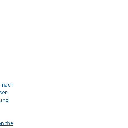
s nach
ser-
 und
n the