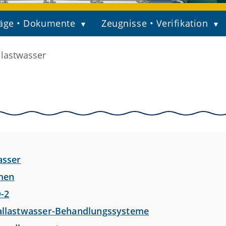
äge • Dokumente
Zeugnisse • Verifikation
llastwasser
asser
men
D-2
Ballastwasser-Behandlungssysteme