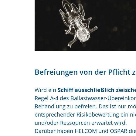
Befreiungen von der Pflicht 
Wird ein
Schiff ausschließlich zwis
Regel A-4 des Ballastwasser-Übereinkom
Behandlung zu befreien. Das ist nur m
entsprechender Risikobewertung ein ni
und/oder Ressourcen erwartet wird.
Darüber haben HELCOM und OSPAR die 