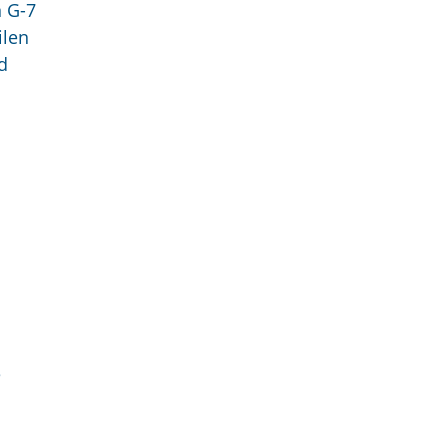
n G-7
ilen
d
e