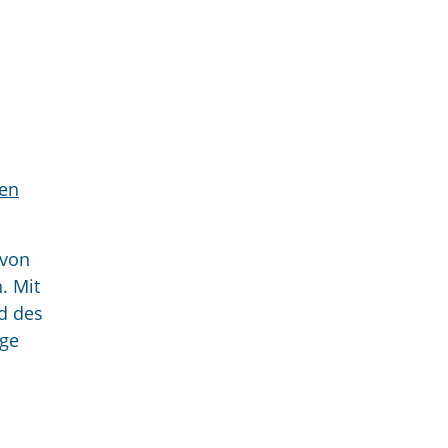
men
 von
. Mit
d des
gge