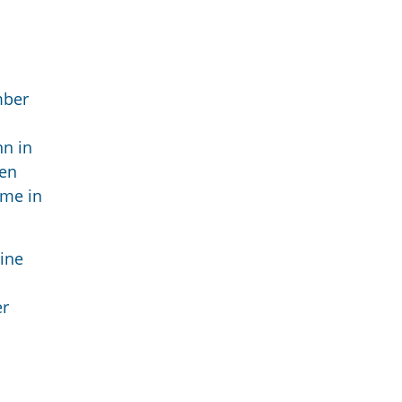
mber
nn in
ten
eme in
eine
er