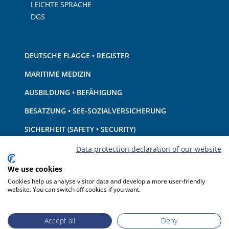
LEICHTE SPRACHE
DGS
DEUTSCHE FLAGGE • REGISTER
MARITIME MEDIZIN
AUSBILDUNG • BEFÄHIGUNG
BESATZUNG • SEE-SOZIALVERSICHERUNG
SICHERHEIT (SAFETY • SECURITY)
SCHIFF • AUSRÜSTUNG
Data protection declaration of our website
UMWELTSCHUTZ • KLIMA
We use cookies
Cookies help us analyse visitor data and develop a more user-friendly
HAFTUNG • FINANZEN
website. You can switch off cookies if you want.
HAFENSTAATKONTROLLE
Accept all
Deny